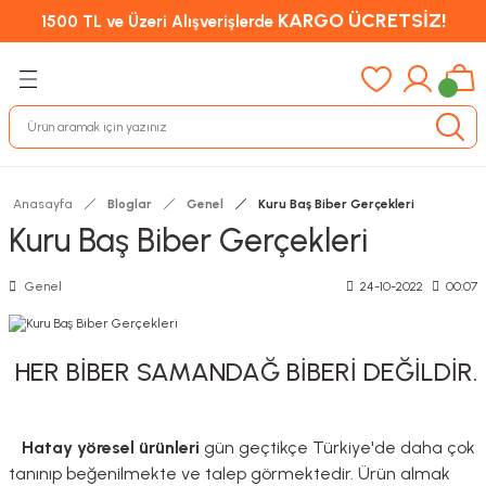
KARGO ÜCRETSİZ!
1500 TL ve Üzeri Alışverişlerde
Anasayfa
Bloglar
Genel
Kuru Baş Biber Gerçekleri
Kuru Baş Biber Gerçekleri
Genel
24-10-2022
00:07
HER BİBER SAMANDAĞ BİBERİ DEĞİLDİR.
Hatay yöresel ürünleri
gün geçtikçe Türkiye'de daha çok
tanınıp beğenilmekte ve talep görmektedir. Ürün almak