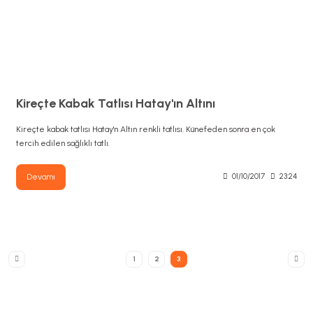
Kireçte Kabak Tatlısı Hatay'ın Altını
Kireçte kabak tatlısı Hatay'n Altın renkli tatlısı. Künefeden sonra en çok
tercih edilen sağlıklı tatlı.
Devamı
01/10/2017
23:24
1
2
3