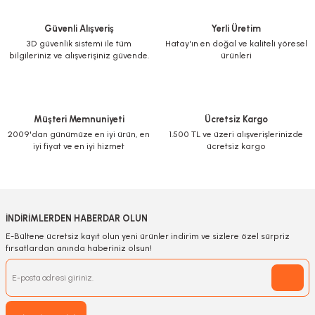
Güvenli Alışveriş
Yerli Üretim
3D güvenlik sistemi ile tüm
Hatay'ın en doğal ve kaliteli yöresel
bilgileriniz ve alışverişiniz güvende.
ürünleri
Müşteri Memnuniyeti
Ücretsiz Kargo
2009'dan günümüze en iyi ürün, en
1.500 TL ve üzeri alışverişlerinizde
iyi fiyat ve en iyi hizmet
ücretsiz kargo
İNDİRİMLERDEN HABERDAR OLUN
E-Bültene ücretsiz kayıt olun yeni ürünler indirim ve sizlere özel sürpriz
fırsatlardan anında haberiniz olsun!