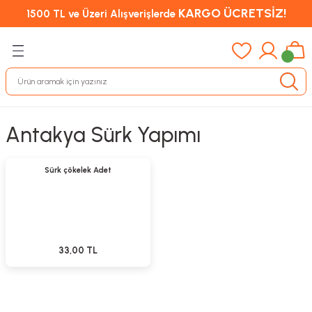
KARGO ÜCRETSİZ!
1500 TL ve Üzeri Alışverişlerde
Antakya Sürk Yapımı
Sepete Ekle
Sürk çökelek Adet
33,00 TL