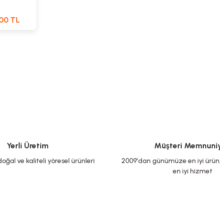
00 TL
Yerli Üretim
Müşteri Memnuniy
oğal ve kaliteli yöresel ürünleri
2009'dan günümüze en iyi ürün, 
en iyi hizmet