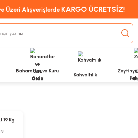
KARGO ÜCRETSİZ!
e Üzeri Alışverişlerde
Baharatlar ve Kuru
Zeytinyağ
Kahvaltılık
Gıda
Pek
I 19 Kg
N!