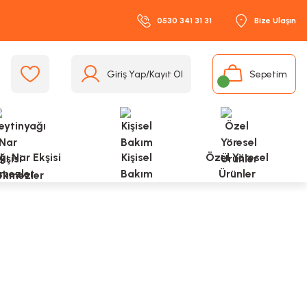
0530 341 31 31
Bize Ulaşın
Giriş Yap/Kayıt Ol
Sepetim
ı Nar Ekşisi
Kişisel
Özel Yöresel
mezler
Bakım
Ürünler