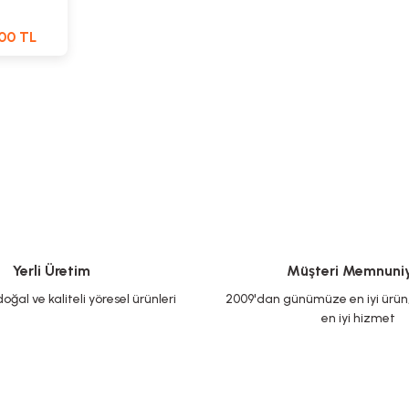
00 TL
Yerli Üretim
Müşteri Memnuniy
oğal ve kaliteli yöresel ürünleri
2009'dan günümüze en iyi ürün, 
en iyi hizmet