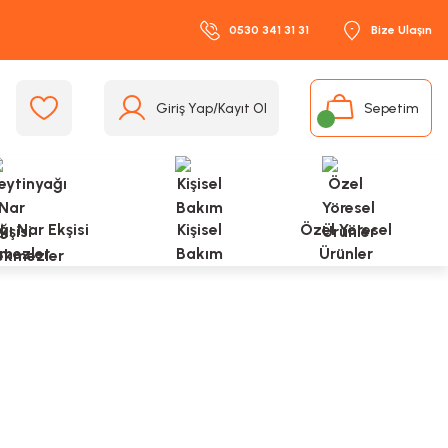
0530 341 31 31
Bize Ulaşın
Giriş Yap/Kayıt Ol
Sepetim
ı Nar Ekşisi
Kişisel
Özel Yöresel
mezler
Bakım
Ürünler