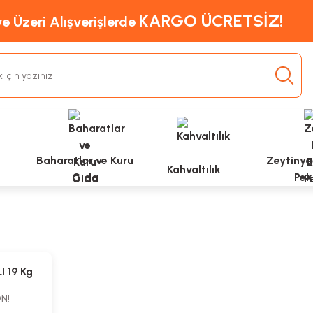
KARGO ÜCRETSİZ!
e Üzeri Alışverişlerde
Baharatlar ve Kuru
Zeytinyağ
Kahvaltılık
Gıda
Pek
I 19 Kg
N!