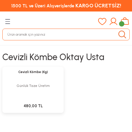
KARGO ÜCRETSİZ!
1500 TL ve Üzeri Alışverişlerde
Cevizli Kömbe Oktay Usta
Sepete Ekle
Cevizli Kömbe (Kg)
Günlük Taze Üretim
480,00 TL