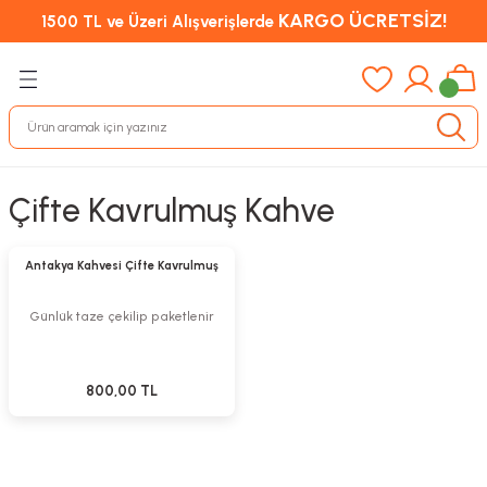
KARGO ÜCRETSİZ!
1500 TL ve Üzeri Alışverişlerde
Çifte Kavrulmuş Kahve
Sepete Ekle
Yeni
Antakya Kahvesi Çifte Kavrulmuş
Günlük taze çekilip paketlenir
800,00 TL