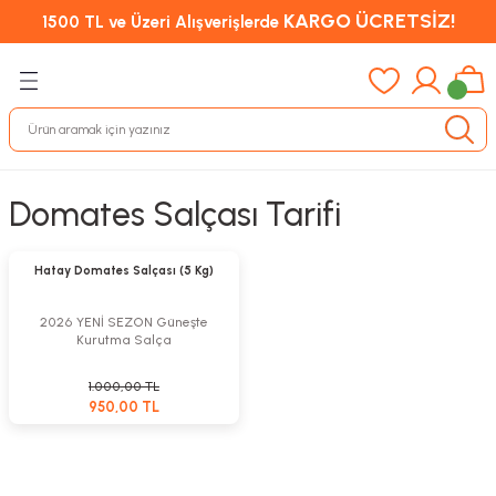
KARGO ÜCRETSİZ!
1500 TL ve Üzeri Alışverişlerde
Domates Salçası Tarifi
Sepete Ekle
%5
Hatay Domates Salçası (5 Kg)
2026 YENİ SEZON Güneşte
Kurutma Salça
1.000,00 TL
950,00 TL