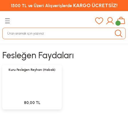
KARGO ÜCRETSİZ!
1500 TL ve Üzeri Alışverişlerde
Fesleğen Faydaları
Sepete Ekle
Yeni
Kuru Fesleğen Reyhan (Habak)
80,00 TL