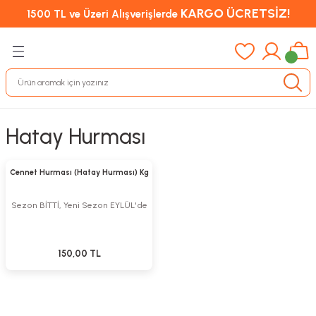
KARGO ÜCRETSİZ!
1500 TL ve Üzeri Alışverişlerde
Hatay Hurması
Stokta Yok
Tükendi
Cennet Hurması (Hatay Hurması) Kg
Sezon BİTTİ, Yeni Sezon EYLÜL'de
150,00 TL