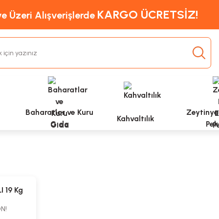
KARGO ÜCRETSİZ!
e Üzeri Alışverişlerde
Baharatlar ve Kuru
Zeytinyağ
Kahvaltılık
Gıda
Pek
I 19 Kg
N!