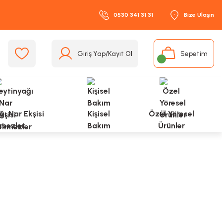
0530 341 31 31
Bize Ulaşın
Giriş Yap/Kayıt Ol
Sepetim
ı Nar Ekşisi
Kişisel
Özel Yöresel
mezler
Bakım
Ürünler