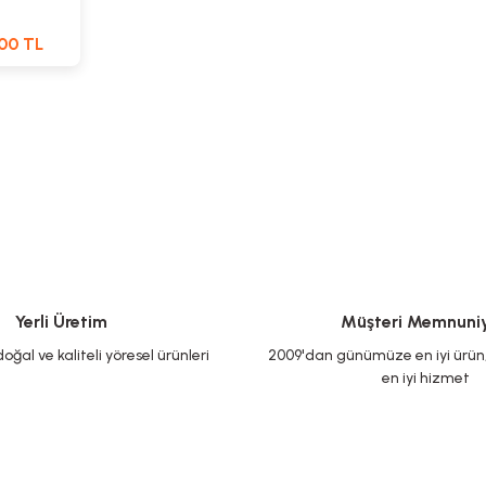
00 TL
Yerli Üretim
Müşteri Memnuniy
oğal ve kaliteli yöresel ürünleri
2009'dan günümüze en iyi ürün, 
en iyi hizmet