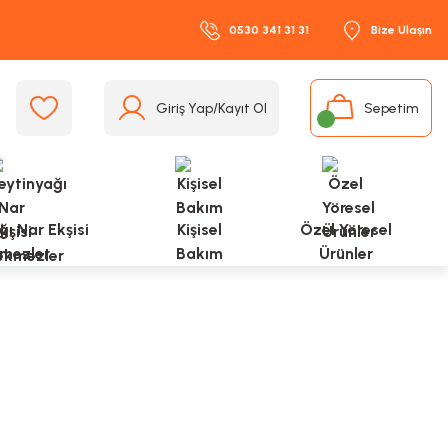
0530 341 31 31
Bize Ulaşın
Giriş Yap/Kayıt Ol
Sepetim
ı Nar Ekşisi
Kişisel
Özel Yöresel
mezler
Bakım
Ürünler