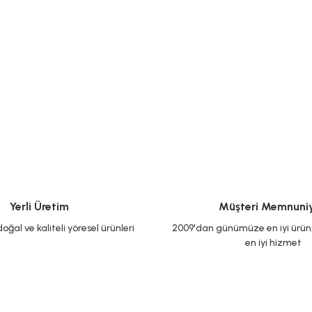
Yerli Üretim
Müşteri Memnuniy
oğal ve kaliteli yöresel ürünleri
2009'dan günümüze en iyi ürün, 
en iyi hizmet