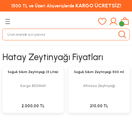
KARGO ÜCRETSİZ!
1500 TL ve Üzeri Alışverişlerde
Hatay Zeytinyağı Fiyatları
Sepete Ekle
Stokta Yok
Tükendi
Soğuk Sıkım Zeytinyağı (5 Litre)
Soğuk Sıkım Zeytinyağı 500 ml
Kargo BEDAVA!
Altınözü Zeytinyağı
2.000,00 TL
210,00 TL