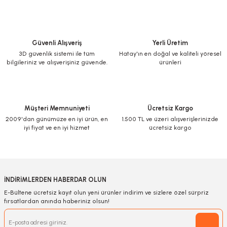
Güvenli Alışveriş
Yerli Üretim
3D güvenlik sistemi ile tüm
Hatay'ın en doğal ve kaliteli yöresel
bilgileriniz ve alışverişiniz güvende.
ürünleri
Müşteri Memnuniyeti
Ücretsiz Kargo
2009'dan günümüze en iyi ürün, en
1.500 TL ve üzeri alışverişlerinizde
iyi fiyat ve en iyi hizmet
ücretsiz kargo
İNDİRİMLERDEN HABERDAR OLUN
E-Bültene ücretsiz kayıt olun yeni ürünler indirim ve sizlere özel sürpriz
fırsatlardan anında haberiniz olsun!