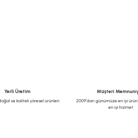
Yerli Üretim
Müşteri Memnuniy
oğal ve kaliteli yöresel ürünleri
2009'dan günümüze en iyi ürün, 
en iyi hizmet