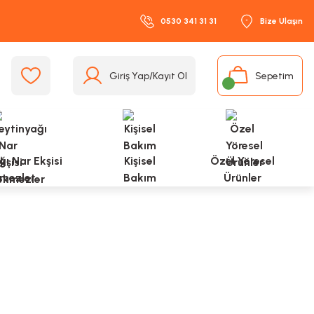
0530 341 31 31
Bize Ulaşın
Giriş Yap/Kayıt Ol
Sepetim
ı Nar Ekşisi
Kişisel
Özel Yöresel
mezler
Bakım
Ürünler