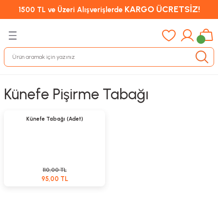
KARGO ÜCRETSİZ!
1500 TL ve Üzeri Alışverişlerde
Künefe Pişirme Tabağı
Sepete Ekle
%14
Künefe Tabağı (Adet)
110,00 TL
95,00 TL