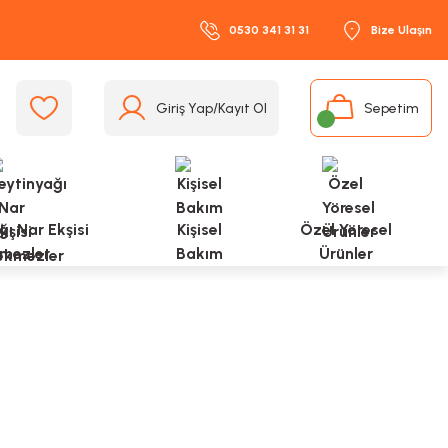
0530 341 31 31
Bize Ulaşın
Giriş Yap/Kayıt Ol
Sepetim
ı Nar Ekşisi
Kişisel
Özel Yöresel
mezler
Bakım
Ürünler