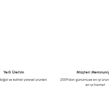
Yerli Üretim
Müşteri Memnuniy
oğal ve kaliteli yöresel ürünleri
2009'dan günümüze en iyi ürün, 
en iyi hizmet