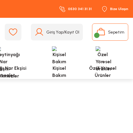
0530 341 31 31
Bize Ulaşın
Giriş Yap/Kayıt Ol
Sepetim
ı Nar Ekşisi
Kişisel
Özel Yöresel
mezler
Bakım
Ürünler