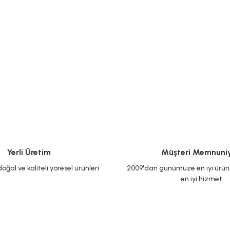
Yerli Üretim
Müşteri Memnuniy
oğal ve kaliteli yöresel ürünleri
2009'dan günümüze en iyi ürün, 
en iyi hizmet