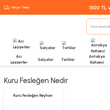
1500 TL v
Kargo Takip
Acı
Antakya
Salçalar
Tatlılar
Lezzetler
Kahvesi
Kuru Fesleğen Nedir
Yeni
Kuru Fesleğen Reyhan
(Habak)