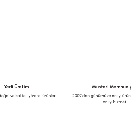
Yerli Üretim
Müşteri Memnuniy
oğal ve kaliteli yöresel ürünleri
2009'dan günümüze en iyi ürün, 
en iyi hizmet