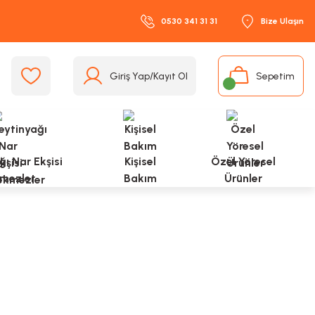
0530 341 31 31
Bize Ulaşın
Giriş Yap/Kayıt Ol
Sepetim
ı Nar Ekşisi
Kişisel
Özel Yöresel
mezler
Bakım
Ürünler