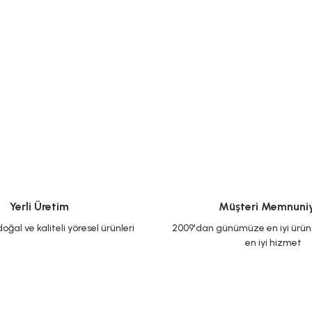
Yerli Üretim
Müşteri Memnuniy
oğal ve kaliteli yöresel ürünleri
2009'dan günümüze en iyi ürün, 
en iyi hizmet