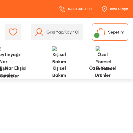
0530 341 31 31
Bize Ulaşın
Giriş Yap/Kayıt Ol
Sepetim
ı Nar Ekşisi
Kişisel
Özel Yöresel
mezler
Bakım
Ürünler