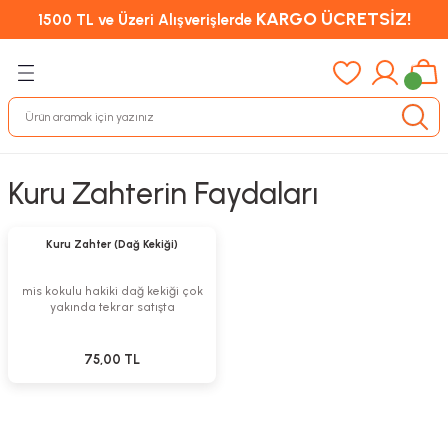
KARGO ÜCRETSİZ!
1500 TL ve Üzeri Alışverişlerde
Kuru Zahterin Faydaları
Stokta Yok
Tükendi
Kuru Zahter (Dağ Kekiği)
mis kokulu hakiki dağ kekiği çok
yakında tekrar satışta
75,00 TL