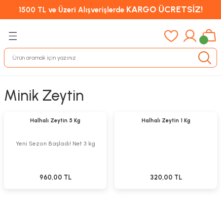
KARGO ÜCRETSİZ!
1500 TL ve Üzeri Alışverişlerde
Minik Zeytin
Stokta Yok
Stokta Yok
Tükendi
Tükendi
Halhalı Zeytin 5 Kg
Halhalı Zeytin 1 Kg
Yeni Sezon Başladı! Net 3 kg
960,00 TL
320,00 TL