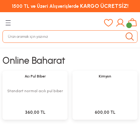
KARGO ÜCRETSİZ!
1500 TL ve Üzeri Alışverişlerde
Online Baharat
Sepete Ekle
Sepete Ekle
Acı Pul Biber
Kimyon
Standart normal acılı pul biber
360,00 TL
600,00 TL