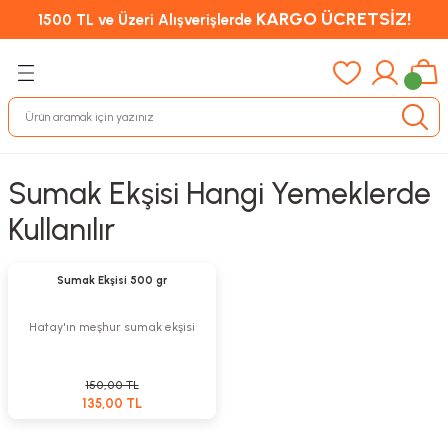
KARGO ÜCRETSİZ!
1500 TL ve Üzeri Alışverişlerde
Sumak Ekşisi Hangi Yemeklerde
Kullanılır
Sepete Ekle
%10
Sumak Ekşisi 500 gr
Hatay'ın meşhur sumak ekşisi
150,00 TL
135,00 TL