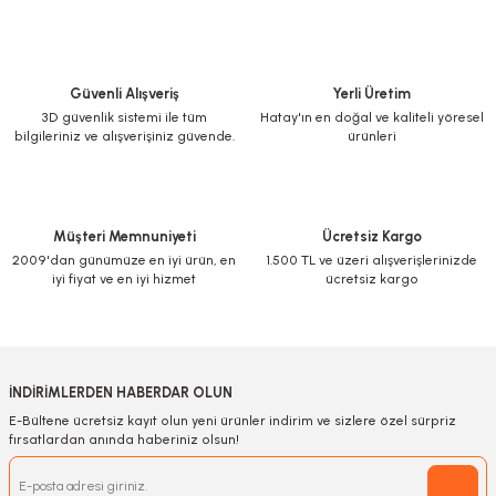
Güvenli Alışveriş
Yerli Üretim
3D güvenlik sistemi ile tüm
Hatay'ın en doğal ve kaliteli yöresel
bilgileriniz ve alışverişiniz güvende.
ürünleri
Müşteri Memnuniyeti
Ücretsiz Kargo
2009'dan günümüze en iyi ürün, en
1.500 TL ve üzeri alışverişlerinizde
iyi fiyat ve en iyi hizmet
ücretsiz kargo
İNDİRİMLERDEN HABERDAR OLUN
E-Bültene ücretsiz kayıt olun yeni ürünler indirim ve sizlere özel sürpriz
fırsatlardan anında haberiniz olsun!