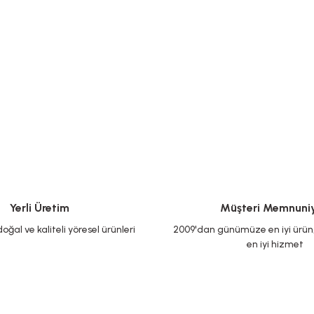
Yerli Üretim
Müşteri Memnuniy
oğal ve kaliteli yöresel ürünleri
2009'dan günümüze en iyi ürün, 
en iyi hizmet