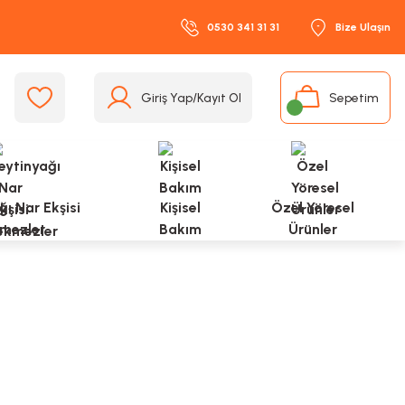
0530 341 31 31
Bize Ulaşın
Giriş Yap/Kayıt Ol
Sepetim
ı Nar Ekşisi
Kişisel
Özel Yöresel
mezler
Bakım
Ürünler