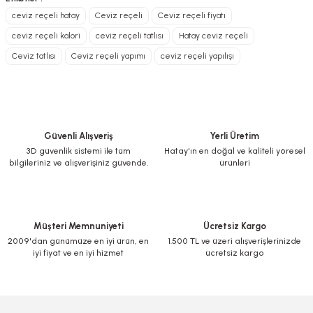
Görüş ve önerileriniz için teşekkür ederiz.
ceviz reçeli hatay
Ceviz reçeli
Ceviz reçeli fiyatı
Dışı sert, içi kıtır kıtır
ceviz reçeli kalori
ceviz reçeli tatlısı
Hatay ceviz reçeli
Ürün resmi kalitesiz, bozuk veya görüntülenemiyor.
Ceviz tatlısı
Ceviz reçeli yapımı
ceviz reçeli yapılışı
Ürün açıklamasında eksik bilgiler bulunuyor.
320,00 TL
Ürün bilgilerinde hatalar bulunuyor.
Ürün fiyatı diğer sitelerden daha pahalı.
Bu ürüne benzer farklı alternatifler olmalı.
Güvenli Alışveriş
Yerli Üretim
3D güvenlik sistemi ile tüm
Hatay'ın en doğal ve kaliteli yöresel
bilgileriniz ve alışverişiniz güvende.
ürünleri
Gönder
Müşteri Memnuniyeti
Ücretsiz Kargo
2009'dan günümüze en iyi ürün, en
1.500 TL ve üzeri alışverişlerinizde
iyi fiyat ve en iyi hizmet
ücretsiz kargo