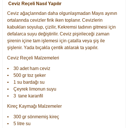
Ceviz Reçeli Nasıl Yapılır
Ceviz ağaçlarından daha olgunlaşmadan Mayıs ayının
ortalarında cevizler firik iken toplanır. Cevizlerin
kabukları soyulup, çizilir, Kekremsi tadının gitmesi için
defalarca suyu değiştirilir. Ceviz pişirileceği zaman
şirenin içine tam işlemesi için çatalla veya şiş ile
şişlenir. Yada bıçakla çentik atılarak ta yapılır.
Ceviz Reçeli Malzemeleri
• 30 adet ham ceviz
• 500 gr toz şeker
• 1 su bardağı su
• Çeyrek limonun suyu
• 3 tane karanfil
Kireç Kaymağı Malzemeler
• 300 gr sönmemiş kireç
• 5 litre su