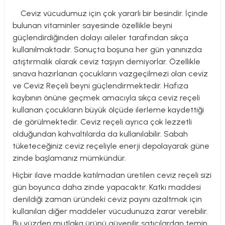
Ceviz vücudumuz için çok yararlı bir besindir. İçinde
bulunan vitaminler sayesinde özellikle beyni
güçlendirdiğinden dolayı aileler tarafından sıkça
kullanılmaktadır. Sonuçta boşuna her gün yanınızda
atıştırmalık olarak ceviz taşıyın demiyorlar. Özellikle
sınava hazırlanan çocukların vazgeçilmezi olan ceviz
ve Ceviz Reçeli beyni güçlendirmektedir. Hafıza
kaybının önüne geçmek amacıyla sıkça ceviz reçeli
kullanan çocukların büyük ölçüde ilerleme kaydettiği
de görülmektedir. Ceviz reçeli ayrıca çok lezzetli
olduğundan kahvaltılarda da kullanılabilir. Sabah
tüketeceğiniz ceviz reçeliyle enerji depolayarak güne
zinde başlamanız mümkündür.
Hiçbir ilave madde katılmadan üretilen ceviz reçeli sizi
gün boyunca daha zinde yapacaktır. Katkı maddesi
denildiği zaman üründeki ceviz payını azaltmak için
kullanılan diğer maddeler vücudunuza zarar verebilir.
Bu yüzden mutlaka ürünü güvenilir satıcılardan temin