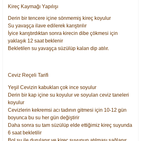
Kireç Kaymağı Yapılışı
Derin bir tencere içine sönmemiş kireç koyulur
Su yavaşça ilave edilerek karıştırılır
İyice karıştırdıktan sonra kirecin dibe çökmesi için
yaklaşık 12 saat beklenir
Bekletilen su yavaşça süzülüp kalan dip atılır.
Ceviz Reçeli Tarifi
Yeşil Cevizin kabukları çok ince soyulur
Derin bir kap içine su koyulur ve soyulan ceviz taneleri
koyulur
Cevizlerin kekremsi acı tadının gitmesi için 10-12 gün
boyunca bu su her gün değiştirir
Daha sonra su tam süzülüp elde ettiğimiz kireç suyunda
6 saat bekletilir
Bol su ile durulanır ve kireç suyunun atılması sağlanır