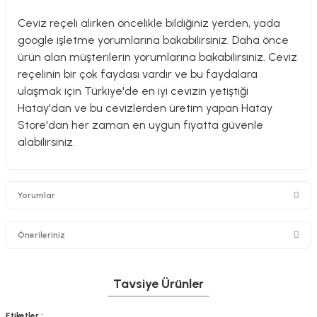
Ceviz reçeli alırken öncelikle bildiğiniz yerden, yada
google işletme yorumlarına bakabilirsiniz. Daha önce
ürün alan müşterilerin yorumlarına bakabilirsiniz. Ceviz
reçelinin bir çok faydası vardır ve bu faydalara
ulaşmak için Türkiye'de en iyi cevizin yetiştiği
Hatay'dan ve bu cevizlerden üretim yapan Hatay
Store'dan her zaman en uygun fiyatta güvenle
alabilirsiniz.
Yorumlar
Önerileriniz
Bu ürüne ilk yorumu siz yapın!
Bu ürünün fiyat bilgisi, resim, ürün açıklamalarında ve diğer konularda
Tavsiye Ürünler
Sepete Ekle
yetersiz gördüğünüz noktaları öneri formunu kullanarak tarafımıza
Yorum Yaz
iletebilirsiniz.
Kabak Tatlısı (Kg)
Etiketler :