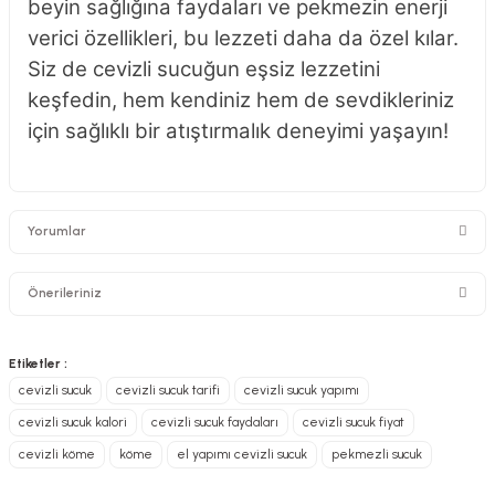
beyin sağlığına faydaları ve pekmezin enerji
verici özellikleri, bu lezzeti daha da özel kılar.
Siz de cevizli sucuğun eşsiz lezzetini
keşfedin, hem kendiniz hem de sevdikleriniz
için sağlıklı bir atıştırmalık deneyimi yaşayın!
Yorumlar
Önerileriniz
Bu ürünün fiyat bilgisi, resim, ürün açıklamalarında ve diğer konularda
Etiketler :
doğal
yetersiz gördüğünüz noktaları öneri formunu kullanarak tarafımıza
cevizli sucuk
cevizli sucuk tarifi
cevizli sucuk yapımı
iletebilirsiniz.
ablam içine sevgisini katmış, yetmemiş saçından da katmış :) kimse
cevizli sucuk kalori
cevizli sucuk faydaları
cevizli sucuk fiyat
Görüş ve önerileriniz için teşekkür ederiz.
doğallığından şüphe duymasın. tadı da gayet güzel.
cevizli köme
köme
el yapımı cevizli sucuk
pekmezli sucuk
M... S... | 11/05/2025
Ürün resmi kalitesiz, bozuk veya görüntülenemiyor.