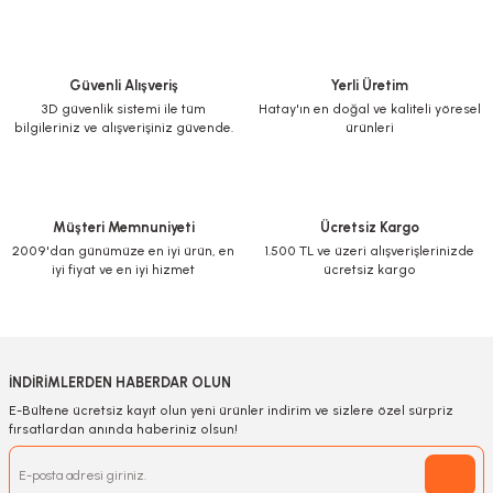
Ürün açıklamasında eksik bilgiler bulunuyor.
Yorum Yaz
Ürün bilgilerinde hatalar bulunuyor.
Ürün fiyatı diğer sitelerden daha pahalı.
Güvenli Alışveriş
Yerli Üretim
3D güvenlik sistemi ile tüm
Hatay'ın en doğal ve kaliteli yöresel
Bu ürüne benzer farklı alternatifler olmalı.
bilgileriniz ve alışverişiniz güvende.
ürünleri
Müşteri Memnuniyeti
Ücretsiz Kargo
2009'dan günümüze en iyi ürün, en
1.500 TL ve üzeri alışverişlerinizde
Gönder
iyi fiyat ve en iyi hizmet
ücretsiz kargo
İNDİRİMLERDEN HABERDAR OLUN
E-Bültene ücretsiz kayıt olun yeni ürünler indirim ve sizlere özel sürpriz
fırsatlardan anında haberiniz olsun!