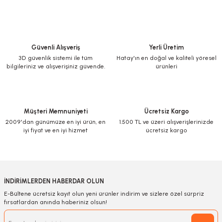
Ürün açıklamasında eksik bilgiler bulunuyor.
sızıntı yoktu, ayrıca Anadolu'ya has çam sakızı çoban armağanı misali ikram
mahiyetinde1 kâse de erik koymuşlar koliye, çok mutlu ettiniz :) çok çok
Ürün bilgilerinde hatalar bulunuyor.
teşekkür ediyorum, bu arada hepsinin tadı enfes, yapanların ellerine, sizin
Ürün fiyatı diğer sitelerden daha pahalı.
emeğinize gönlünüze SAĞLIK. Aldığım ürünler bittiğinde tekrar buluşmak
dileğiyle hayırlı, bol kazançlar Ümit bey
Bu ürüne benzer farklı alternatifler olmalı.
Güvenli Alışveriş
Yerli Üretim
Emine GÜLLE | 02/05/2020
3D güvenlik sistemi ile tüm
Hatay'ın en doğal ve kaliteli yöresel
bilgileriniz ve alışverişiniz güvende.
ürünleri
Yorum Yaz
Gönder
Müşteri Memnuniyeti
Ücretsiz Kargo
2009'dan günümüze en iyi ürün, en
1.500 TL ve üzeri alışverişlerinizde
iyi fiyat ve en iyi hizmet
ücretsiz kargo
İNDİRİMLERDEN HABERDAR OLUN
E-Bültene ücretsiz kayıt olun yeni ürünler indirim ve sizlere özel sürpriz
fırsatlardan anında haberiniz olsun!