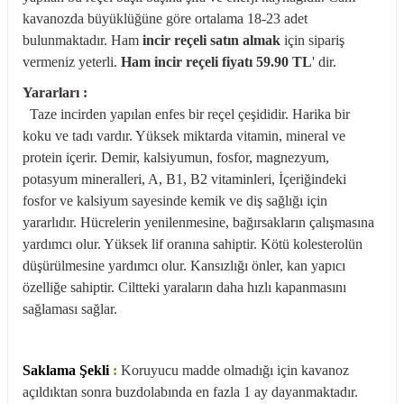
kavanozda büyüklüğüne göre ortalama 18-23 adet
bulunmaktadır. Ham
incir reçeli satın almak
için sipariş
vermeniz yeterli.
Ham incir reçeli fiyatı 59.90 TL
' dir.
Yararları :
Taze incirden yapılan enfes bir reçel çeşididir. Harika bir
koku ve tadı vardır. Yüksek miktarda vitamin, mineral ve
protein içerir. Demir, kalsiyumun, fosfor, magnezyum,
potasyum mineralleri, A, B1, B2 vitaminleri, İçeriğindeki
fosfor ve kalsiyum sayesinde kemik ve diş sağlığı için
yararlıdır. Hücrelerin yenilenmesine, bağırsakların çalışmasına
yardımcı olur. Yüksek lif oranına sahiptir. Kötü kolesterolün
düşürülmesine yardımcı olur. Kansızlığı önler, kan yapıcı
özelliğe sahiptir. Ciltteki yaraların daha hızlı kapanmasını
sağlaması sağlar.
Saklama Şekli
:
Koruyucu madde olmadığı için kavanoz
açıldıktan sonra buzdolabında en fazla 1 ay dayanmaktadır.