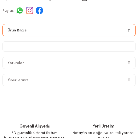
Paylaş
Ürün Bilgisi
Yorumlar
Önerileriniz
Bu ürüne ilk yorumu siz yapın!
Bu ürünün fiyat bilgisi, resim, ürün açıklamalarında ve diğer konularda
yetersiz gördüğünüz noktaları öneri formunu kullanarak tarafımıza
Yorum Yaz
iletebilirsiniz.
Görüş ve önerileriniz için teşekkür ederiz.
Güvenli Alışveriş
Yerli Üretim
Ürün resmi kalitesiz, bozuk veya görüntülenemiyor.
3D güvenlik sistemi ile tüm
Hatay'ın en doğal ve kaliteli yöresel