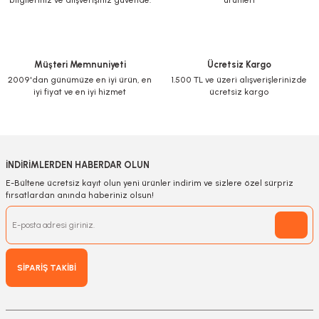
bilgileriniz ve alışverişiniz güvende.
ürünleri
Ürün açıklamasında eksik bilgiler bulunuyor.
Ürün bilgilerinde hatalar bulunuyor.
Ürün fiyatı diğer sitelerden daha pahalı.
Müşteri Memnuniyeti
Ücretsiz Kargo
Bu ürüne benzer farklı alternatifler olmalı.
2009'dan günümüze en iyi ürün, en
1.500 TL ve üzeri alışverişlerinizde
iyi fiyat ve en iyi hizmet
ücretsiz kargo
Gönder
İNDİRİMLERDEN HABERDAR OLUN
E-Bültene ücretsiz kayıt olun yeni ürünler indirim ve sizlere özel sürpriz
fırsatlardan anında haberiniz olsun!
SİPARİŞ TAKİBİ