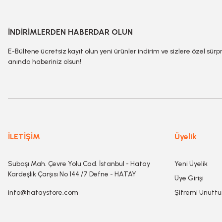
İNDİRİMLERDEN HABERDAR OLUN
E-Bültene ücretsiz kayıt olun yeni ürünler indirim ve sizlere özel sürp
anında haberiniz olsun!
İLETİŞİM
Üyelik
Subaşı Mah. Çevre Yolu Cad. İstanbul - Hatay
Yeni Üyelik
Kardeşlik Çarşısı No 144 /7 Defne - HATAY
Üye Girişi
info@hataystore.com
Şifremi Unutt