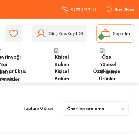
0530 341 31 31
Bize Ulaşın
Giriş Yap/Kayıt Ol
Sepetim
ı Nar Ekşisi
Kişisel
Özel Yöresel
mezler
Bakım
Ürünler
Toplam 0 ürün