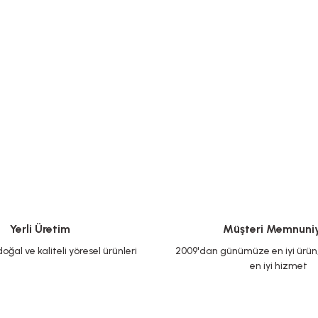
Yerli Üretim
Müşteri Memnuniy
oğal ve kaliteli yöresel ürünleri
2009'dan günümüze en iyi ürün, 
en iyi hizmet