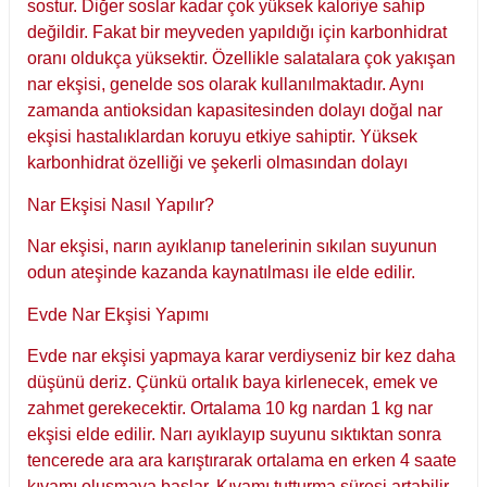
sostur. Diğer soslar kadar çok yüksek kaloriye sahip
değildir. Fakat bir meyveden yapıldığı için karbonhidrat
oranı oldukça yüksektir. Özellikle salatalara çok yakışan
nar ekşisi, genelde sos olarak kullanılmaktadır. Aynı
zamanda antioksidan kapasitesinden dolayı doğal nar
ekşisi hastalıklardan koruyu etkiye sahiptir. Yüksek
karbonhidrat özelliği ve şekerli olmasından dolayı
Nar Ekşisi Nasıl Yapılır?
Nar ekşisi, narın ayıklanıp tanelerinin sıkılan suyunun
odun ateşinde kazanda kaynatılması ile elde edilir.
Evde Nar Ekşisi Yapımı
Evde nar ekşisi yapmaya karar verdiyseniz bir kez daha
düşünü deriz. Çünkü ortalık baya kirlenecek, emek ve
zahmet gerekecektir. Ortalama 10 kg nardan 1 kg nar
ekşisi elde edilir. Narı ayıklayıp suyunu sıktıktan sonra
tencerede ara ara karıştırarak ortalama en erken 4 saate
kıvamı oluşmaya başlar. Kıvamı tutturma süresi artabilir.