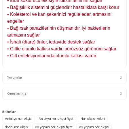
• İdrar söktürücü etkisiyle toksin atılımını sağlar
• Bağışıklık sistemini güçlendirir hastalıklara karşı korur
• Kolesterol ve kan şekerinizi regüle eder, artmasını
engeller
• Bağırsak parazitlerinin düşmanıdır, iyi bakterilerin
artmasını sağlar
• İshali (diare) önler, tedavide destek sağlar
• Ciltte olumlu katkısı vardır, pürüzsüz görünüm sağlar
• Cilt enfeksiyonlarında olumlu katkısı vardır.
Yorumlar
Önerileriniz
Bu ürünün fiyat bilgisi, resim, ürün açıklamalarında ve diğer konularda
Etiketler :
Gerçekten mükemmel
yetersiz gördüğünüz noktaları öneri formunu kullanarak tarafımıza
Antakya nar ekşisi
Antakya nar ekşisi fiyatı
Nar ekşisi kalori
iletebilirsiniz.
HatayStore.com’dan aldığım nar ekşisi gerçekten beklentimin çok
doğal nar ekşisi
ev yapımı nar ekşisi fiyat
ev yapımı nar ekşisi
Görüş ve önerileriniz için teşekkür ederiz.