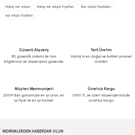
üzerinde çıktı. Yoğun kıvamı, doğal aroması ve damakta bıraktığı ekşi-tatlı
Hatay nar ekşisi
hatay nar ekşisi fiyatları
Nar ekşisi faydaları
dengesiyle sofralarımızın vazgeçilmezi oldu. Özellikle salatalarda ve et
yemeklerinde kullandığımda lezzeti bambaşka bir seviyeye taşıyor.
Ürün resmi kalitesiz, bozuk veya görüntülenemiyor.
nar ekşisi fiyatları
Paketleme özenliydi, kargo hızlı geldi ve ürün tamamen doğal olduğu için
gönül rahatlığıyla tüketiyorum. Geleneksel Hatay lezzetini evime getiren
Ürün açıklamasında eksik bilgiler bulunuyor.
bu ürünü herkese tavsiye ederim. Bir kez deneyen bir daha vazgeçemez
Ürün bilgilerinde hatalar bulunuyor.
:-)
Ürün fiyatı diğer sitelerden daha pahalı.
S... D... | 25/12/2025
Bu ürüne benzer farklı alternatifler olmalı.
Güvenli Alışveriş
Yerli Üretim
3D güvenlik sistemi ile tüm
Hatay'ın en doğal ve kaliteli yöresel
Yorum Yaz
bilgileriniz ve alışverişiniz güvende.
ürünleri
Gönder
Müşteri Memnuniyeti
Ücretsiz Kargo
2009'dan günümüze en iyi ürün, en
1.500 TL ve üzeri alışverişlerinizde
iyi fiyat ve en iyi hizmet
ücretsiz kargo
İNDİRİMLERDEN HABERDAR OLUN