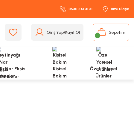
0530 341 31 31
Bize Ulaşın
Giriş Yap/Kayıt Ol
Sepetim
ı Nar Ekşisi
Kişisel
Özel Yöresel
mezler
Bakım
Ürünler