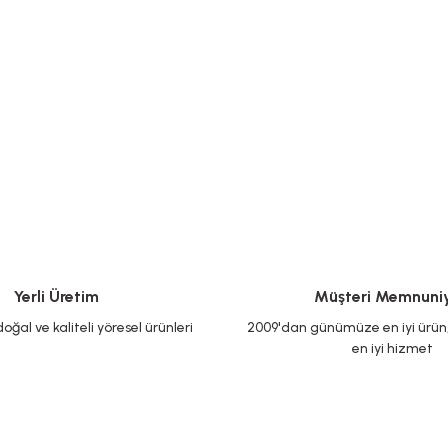
Yerli Üretim
Müşteri Memnuniy
oğal ve kaliteli yöresel ürünleri
2009'dan günümüze en iyi ürün, 
en iyi hizmet