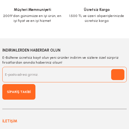
Müşteri Memnuniyeti
Ücretsiz Kargo
2009'dan günümüze en iyi ürün, en
1.500 TL ve üzeri alışverişlerinizde
Gönder
iyi fiyat ve en iyi hizmet
ücretsiz kargo
İNDİRİMLERDEN HABERDAR OLUN
E-Bültene ücretsiz kayıt olun yeni ürünler indirim ve sizlere özel sürpriz
fırsatlardan anında haberiniz olsun!
SİPARİŞ TAKİBİ
İLETİŞİM