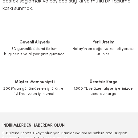
destek sağlamak ve böylece sağlıklı ve mutlu bir topluma
katkı sunmak.
Güvenli Alışveriş
Yerli Üretim
3D güvenlik sistemi ile tüm
Hatay'ın en doğal ve kaliteli yöresel
bilgileriniz ve alışverişiniz güvende.
ürünleri
Müşteri Memnuniyeti
Ücretsiz Kargo
2009'dan günümüze en iyi ürün, en
1.500 TL ve üzeri alışverişlerinizde
iyi fiyat ve en iyi hizmet
ücretsiz kargo
İNDİRİMLERDEN HABERDAR OLUN
E-Bültene ücretsiz kayıt olun yeni ürünler indirim ve sizlere özel sürpriz