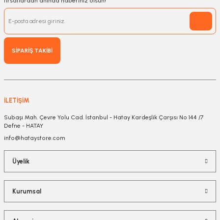
fırsatlardan anında haberiniz olsun!
SİPARİŞ TAKİBİ
İLETİŞİM
Subaşı Mah. Çevre Yolu Cad. İstanbul - Hatay Kardeşlik Çarşısı No 144 /7
Defne - HATAY
info@hataystore.com
Üyelik
Kurumsal