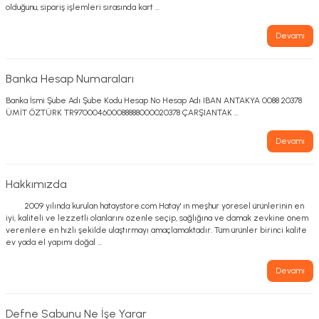
olduğunu, sipariş işlemleri sırasında kart ...
Devamı
Banka Hesap Numaraları
Banka İsmi Şube Adı Şube Kodu Hesap No Hesap Adı IBAN ANTAKYA 0088 20378
ÜMİT ÖZTÜRK TR970004600088888000020378 ÇARŞIANTAK ...
Devamı
Hakkımızda
2009 yılında kurulan hataystore.com Hatay' ın meşhur yöresel ürünlerinin en
iyi, kaliteli ve lezzetli olanlarını özenle seçip, sağlığına ve damak zevkine önem
verenlere en hızlı şekilde ulaştırmayı amaçlamaktadır. Tüm ürünler birinci kalite
ev yada el yapımı doğal ...
Devamı
Defne Sabunu Ne İşe Yarar