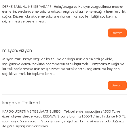
DEFNE SABUNU NE İŞE YARAR? Hatay'a özgü ve Hatay'ın vazgeçilmez meşhur
ürünlerinden olan defne sabunu kokusu, rengi ve şifası ile hem sağlık hem ferahlık
sağlar. Düzenli olarak defne sabununun kullanılması saç temizliği, saç bakımı,
güçlenmesi ve beslenmesi ...
Devamı
misyon/vizyon
Misyonumuz Hatay'a özgü en kaliteli ve en doğal ürünleri en hızlı şekilde,
sağlığına ve damak zevkine önem verenlere ulaştırmak. Vizyonumuz Doğal ve
kaliteli beslenmeye ürün satış hizmeti vererek destek sağlamak ve böylece
sağlıklı ve mutlu bir topluma katkı ...
Devamı
Kargo ve Teslimat
KARGO ÜCRETİ VE TESLİMAT SÜRECİ Tek seferde yapacağınız 1.500 TL ve
üzeri alışverişlerde kargo BEDAVA! Sipariş tutarınız 1.500 TL'nin altında ise 145 TL
sabit kargo ücreti vardır. Siparişinizin içeriği, hazırlanma süresi ve bulunduğunuz
ile göre siparişinizin ortalama ...