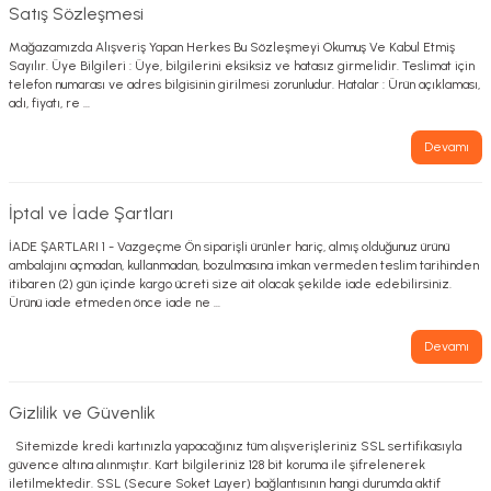
Satış Sözleşmesi
Mağazamızda Alışveriş Yapan Herkes Bu Sözleşmeyi Okumuş Ve Kabul Etmiş
Sayılır. Üye Bilgileri : Üye, bilgilerini eksiksiz ve hatasız girmelidir. Teslimat için
telefon numarası ve adres bilgisinin girilmesi zorunludur. Hatalar : Ürün açıklaması,
adı, fiyatı, re ...
Devamı
İptal ve İade Şartları
İADE ŞARTLARI 1 - Vazgeçme Ön siparişli ürünler hariç, almış olduğunuz ürünü
ambalajını açmadan, kullanmadan, bozulmasına imkan vermeden teslim tarihinden
itibaren (2) gün içinde kargo ücreti size ait olacak şekilde iade edebilirsiniz.
Ürünü iade etmeden önce iade ne ...
Devamı
Gizlilik ve Güvenlik
Sitemizde kredi kartınızla yapacağınız tüm alışverişleriniz SSL sertifikasıyla
güvence altına alınmıştır. Kart bilgileriniz 128 bit koruma ile şifrelenerek
iletilmektedir. SSL (Secure Soket Layer) bağlantısının hangi durumda aktif