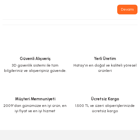
Devamı
Güvenli Alışveriş
Yerli Üretim
3D güvenlik sistemi ile tüm
Hatay'ın en doğal ve kaliteli yöresel
bilgileriniz ve alışverişiniz güvende.
ürünleri
Müşteri Memnuniyeti
Ücretsiz Kargo
2009'dan günümüze en iyi ürün, en
1.500 TL ve üzeri alışverişlerinizde
iyi fiyat ve en iyi hizmet
ücretsiz kargo