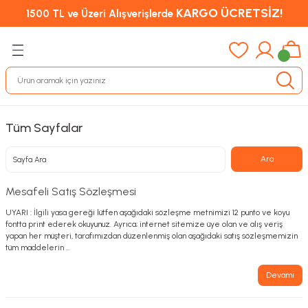
KARGO ÜCRETSİZ!
1500 TL ve Üzeri Alışverişlerde
Tüm Sayfalar
Mesafeli Satış Sözleşmesi
UYARI : İlgili yasa gereği lütfen aşağıdaki sözleşme metnimizi 12 punto ve koyu
fontta print ederek okuyunuz. Ayrıca; internet sitemize üye olan ve alış veriş
yapan her müşteri, tarafımızdan düzenlenmiş olan aşağıdaki satış sözleşmemizin
tüm maddelerin ...
Devamı