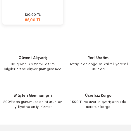
120,00 TL
85,00 TL
Güvenli Alışveriş
Yerli Üretim
3D güvenlik sistemi ile tüm
Hatay'ın en doğal ve kaliteli yöresel
bilgileriniz ve alışverişiniz güvende.
ürünleri
Müşteri Memnuniyeti
Ücretsiz Kargo
2009'dan günümüze en iyi ürün, en
1.500 TL ve üzeri alışverişlerinizde
iyi fiyat ve en iyi hizmet
ücretsiz kargo