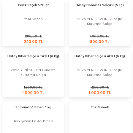
%14
%20
Ceviz Reçeli 670 gr
Hatay Domates Salçası (5 Kg)
Yeni Sezon
2026 YENİ SEZON Güneşte
Kurutma Salça
280,00 TL
1.000,00 TL
240,00 TL
800,00 TL
Sepete Ekle
Sepete Ekle
%20
%20
Hatay Biber Salçası TATLI (5 Kg)
Hatay Biber Salçası ACILI (5 Kg)
2026 YENİ SEZON Güneşte
2026 YENİ SEZON Güneşte
Kurutma Salça
Kurutma Salça
1.250,00 TL
1.250,00 TL
1.000,00 TL
1.000,00 TL
Sepete Ekle
Sepete Ekle
%42
%9
Samandağ Biberi 5 kg
Toz Sumak
Türkiye'nin En Acı Biber!