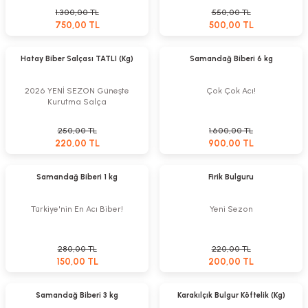
1.300,00 TL
550,00 TL
750,00 TL
500,00 TL
Sepete Ekle
Sepete Ekle
%12
%44
Hatay Biber Salçası TATLI (Kg)
Samandağ Biberi 6 kg
2026 YENİ SEZON Güneşte
Çok Çok Acı!
Kurutma Salça
250,00 TL
1.600,00 TL
220,00 TL
900,00 TL
Sepete Ekle
Sepete Ekle
Yeni
Yeni
Samandağ Biberi 1 kg
Firik Bulguru
%46
%9
Türkiye'nin En Acı Biber!
Yeni Sezon
280,00 TL
220,00 TL
150,00 TL
200,00 TL
Sepete Ekle
Sepete Ekle
%46
Yeni
Samandağ Biberi 3 kg
Karakılçık Bulgur Köftelik (Kg)