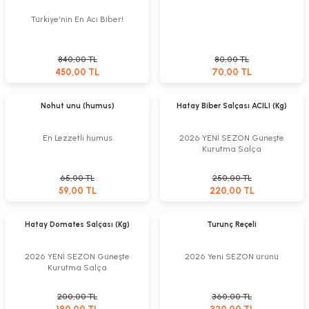
%13
Türkiye'nin En Acı Biber!
840,00 TL
80,00 TL
450,00 TL
70,00 TL
Sepete Ekle
Sepete Ekle
%9
%12
Nohut unu (humus)
Hatay Biber Salçası ACILI (Kg)
En Lezzetli humus
2026 YENİ SEZON Güneşte
Kurutma Salça
65,00 TL
250,00 TL
59,00 TL
220,00 TL
Sepete Ekle
Sepete Ekle
%10
%11
Hatay Domates Salçası (Kg)
Turunç Reçeli
2026 YENİ SEZON Güneşte
2026 Yeni SEZON ürünü
Kurutma Salça
200,00 TL
360,00 TL