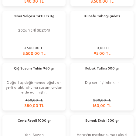
540,00 TL
3.500,00 TL
Sepete Ekle
Sepete Ekle
%3
%14
Biber Salçası TATLI 19 Kg
Künefe Tabağı (Adet)
2026 YENİ SEZON!
3.600,00 TL
110,00 TL
3.500,00 TL
95,00 TL
Sepete Ekle
Sepete Ekle
Yeni
%20
Çiğ Susam Tahin 960 gr
Kabak Tatlısı 500 gr
%16
Doğal taş değirmende öğütülen
Dışı sert, içi kıtır kıtır
yerli atalık tohumu susamlardan
elde edilmiştir.
450,00 TL
200,00 TL
380,00 TL
160,00 TL
Sepete Ekle
Sepete Ekle
%9
%10
Ceviz Reçeli 1000 gr
Sumak Ekşisi 500 gr
Yeni Sezon
Hatay'ın meşhur sumak ekşisi