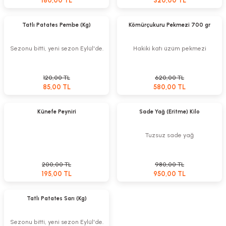
180,00 TL
320,00 TL
Stokta Yok
Stokta Yok
Tükendi
Tükendi
Tatlı Patates Pembe (Kg)
Kömürçukuru Pekmezi 700 gr
Sezonu bitti, yeni sezon Eylül'de.
Hakiki katı üzüm pekmezi
120,00 TL
620,00 TL
85,00 TL
580,00 TL
Stokta Yok
Stokta Yok
Tükendi
Tükendi
Künefe Peyniri
Sade Yağ (Eritme) Kilo
Tuzsuz sade yağ
200,00 TL
980,00 TL
195,00 TL
950,00 TL
Stokta Yok
Tükendi
Tatlı Patates Sarı (Kg)
Sezonu bitti, yeni sezon Eylül'de.