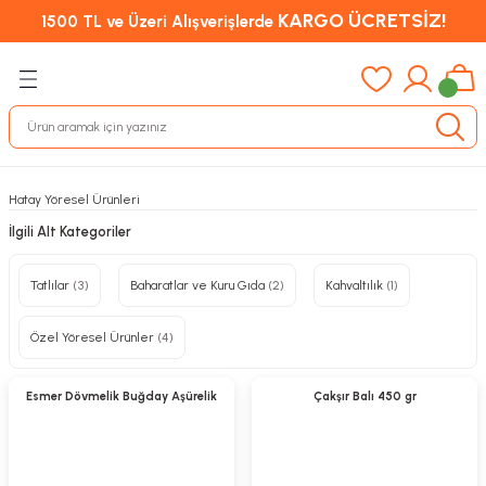
KARGO ÜCRETSİZ!
1500 TL ve Üzeri Alışverişlerde
Hatay Yöresel Ürünleri
İlgili Alt Kategoriler
Tatlılar
(3)
Baharatlar ve Kuru Gıda
(2)
Kahvaltılık
(1)
Özel Yöresel Ürünler
(4)
Sepete Ekle
Sepete Ekle
%27
Yeni
Esmer Dövmelik Buğday Aşürelik
Çakşır Balı 450 gr
%5