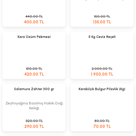
440,00 TL
150,00 TL
400,00 TL
135,00 TL
Sepete Ekle
Sepete Ekle
%18
%5
Kara Üzüm Pekmezi
5 Kg Ceviz Reçeli
510,00 TL
2.000,00 TL
420,00 TL
1.900,00 TL
Sepete Ekle
Sepete Ekle
Yeni
%13
Salamura Zahter 300 gr
Karakılçık Bulgur Pilavlık (Kg)
%9
Zeytinyağına Basılmış Hakiki Dağ
Kekiği
320,00 TL
80,00 TL
290,00 TL
70,00 TL
Sepete Ekle
Sepete Ekle