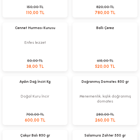
150,00 TL
820,00 TL
110,00 TL
780,00 TL
Sepete Ekle
Sepete Ekle
Yeni
%15
Cennet Hurması Kurusu
Ballı Çerez
%24
Enfes lezzet
50,00 TL
615,00 TL
38,00 TL
520,00 TL
Sepete Ekle
Sepete Ekle
%14
%7
Aydın Dağ İnciri Kg
Doğranmış Domates 850 gr
Doğal Kuru İncir
Menemenlik, kışlık doğranmış
domates
700,00 TL
280,00 TL
600,00 TL
260,00 TL
Sepete Ekle
Sepete Ekle
%7
Yeni
Çakşır Balı 850 gr
Salamura Zahter 550 gr